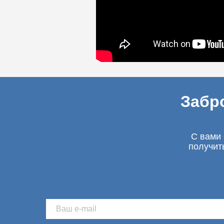
Забр
С вами 
получит