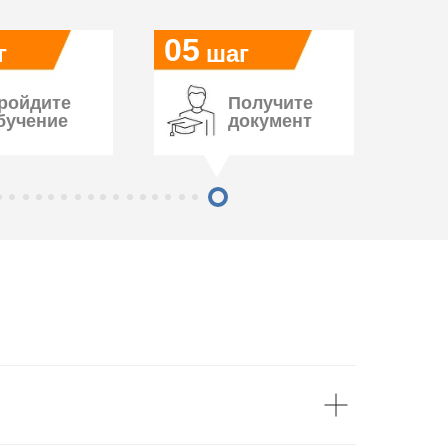
05
г
шаг
ройдите
Получите
бучение
документ