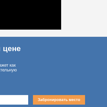
 цене
ажет как
ательную
Забронировать место