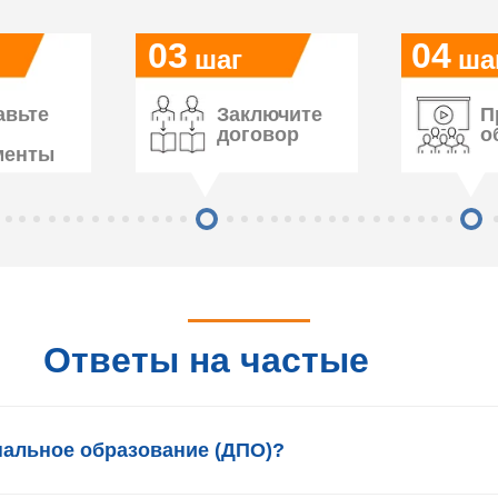
работаем
03
04
шаг
ша
авьте
Заключите
П
договор
о
менты
Ответы на частые
вопросы
нальное образование (ДПО)?