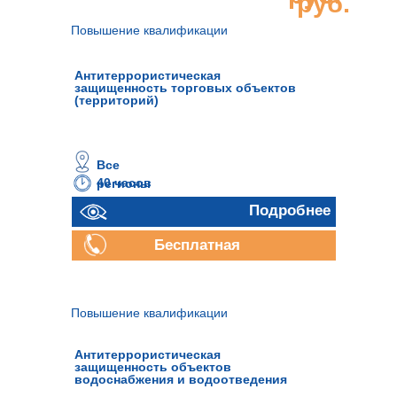
руб.
Повышение квалификации
Антитеррористическая
защищенность торговых объектов
(территорий)
Все
40 часов
регионы
Подробнее
Бесплатная
консультация
Повышение квалификации
Антитеррористическая
защищенность объектов
водоснабжения и водоотведения