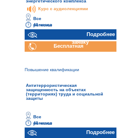
энергетического комплекса
Курс с аудиолекциями
Все
40 часов
регионы
Отправить
Подробнее
заявку
Бесплатная
консультация
Повышение квалификации
Антитеррористическая
защищенность на объектах
(территориях) труда и социальной
защиты
Все
40 часов
регионы
Отправить
Подробнее