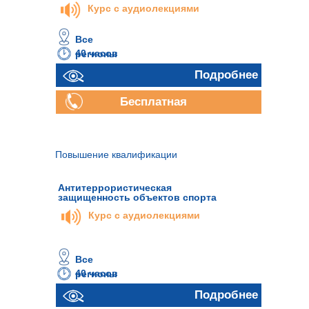
Курс с аудиолекциями
Все
40 часов
регионы
Подробнее
Бесплатная
консультация
Повышение квалификации
Антитеррористическая
защищенность объектов спорта
Курс с аудиолекциями
Все
40 часов
регионы
Подробнее