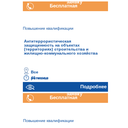
заявку
Бесплатная
консультация
Повышение квалификации
Антитеррористическая
защищенность на объектах
(территориях) строительства и
жилищно-коммунального хозяйства
Все
40 часов
регионы
Отправить
Подробнее
заявку
Бесплатная
консультация
Повышение квалификации