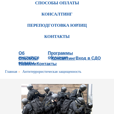
СПОСОБЫ ОПЛАТЫ
КОНСАЛТИНГ
ПЕРЕПОДГОТОВКА ЮРЛИЦ
КОНТАКТЫ
Об
Программы
институте
обучения
Вход в СДО
Способы
Консалтинг
оплаты
Новости
Контакты
Главная
»
Антитеррористическая защищенность