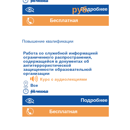
40 часов
регионы
руб.
Подробнее
Бесплатная
консультация
Повышение квалификации
Работа со служебной информацией
ограниченного распространения,
содержащейся в документах об
антитеррористической
защищенности образовательной
организации
Курс с аудиолекциями
Все
40 часов
регионы
Подробнее
Бесплатная
консультация