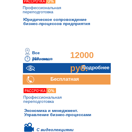
Профессиональная
переподготовка
Юридическое сопровождение
бизнес-процессов предприятия
Все
12000
260 часов
регионы
руб.
Подробнее
Бесплатная
консультация
Профессиональная
переподготовка
Экономика и менеджмент.
Управление бизнес-процессами
С видеолекциями