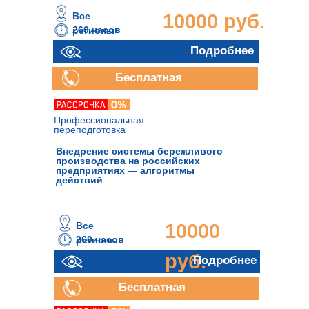
Все
10000 руб.
260 часов
регионы
Подробнее
Подробнее
Бесплатная
консультация
Профессиональная
переподготовка
Внедрение системы бережливого
производства на российских
предприятиях — алгоритмы
действий
Все
10000
260 часов
регионы
руб.
Подробнее
Бесплатная
консультация