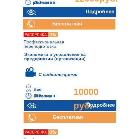
260 часов
регионы
Подробнее
Бесплатная
консультация
Профессиональная
переподготовка
Экономика и управление на
предприятии (организации)
С видеолекциями
Все
10000
260 часов
регионы
руб.
Подробнее
Бесплатная
консультация