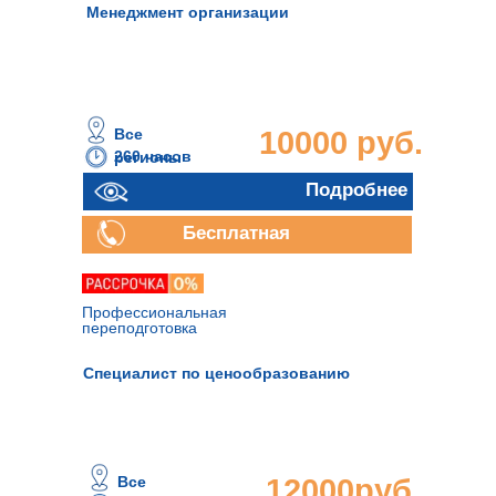
Менеджмент организации
Все
10000 руб.
260 часов
регионы
Подробнее
Бесплатная
консультация
Профессиональная
переподготовка
Специалист по ценообразованию
Все
12000руб.