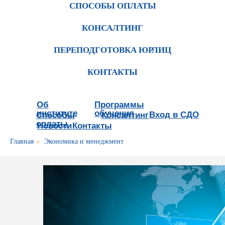
СПОСОБЫ ОПЛАТЫ
КОНСАЛТИНГ
ПЕРЕПОДГОТОВКА ЮРЛИЦ
КОНТАКТЫ
Об
Программы
институте
обучения
Вход в СДО
Способы
Консалтинг
оплаты
Новости
Контакты
Главная
»
Экономика и менеджмент