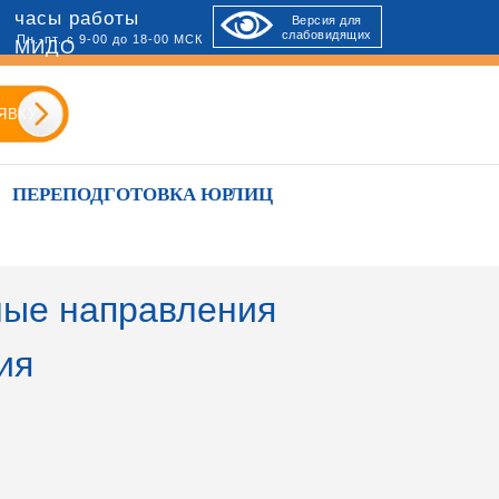
часы работы
Версия для
слабовидящих
Пн.-пт. с 9-00 до 18-00 МСК
МИДО
ЯВКУ
ПЕРЕПОДГОТОВКА ЮРЛИЦ
ые направления
ия