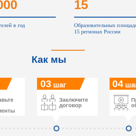
000
15
елей в год
Образовательных площад
15 регионах России
Как мы
работаем
03
04
шаг
ша
авьте
Заключите
П
договор
о
менты