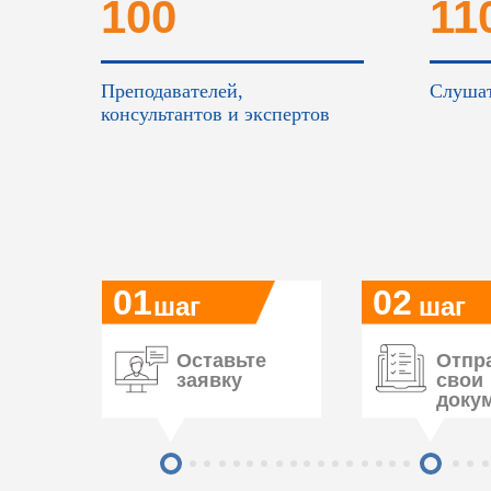
100
11
Преподавателей,
Слушат
консультантов и экспертов
01
02
шаг
шаг
Оставьте
Отпр
заявку
свои
доку