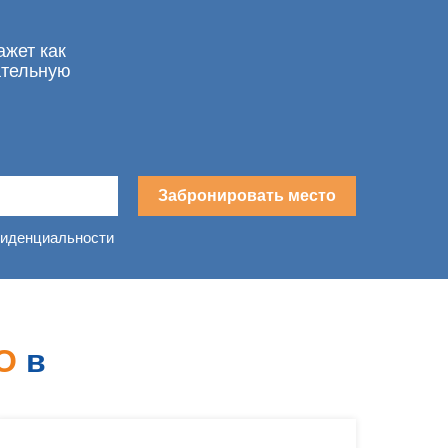
ажет как
ательную
Забронировать место
фиденциальности
О
в