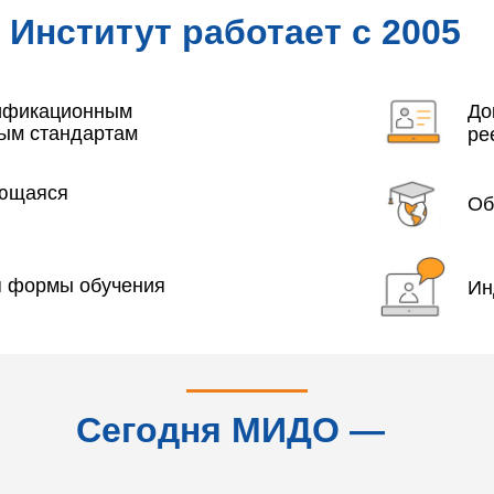
Институт работает с 2005
года
лификационным
До
ым стандартам
ре
яющаяся
Об
я формы обучения
Ин
Сегодня МИДО —
это...