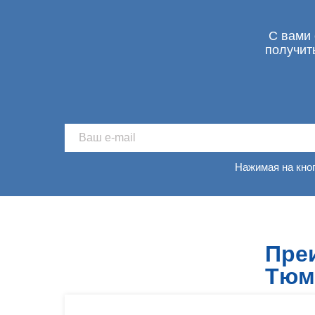
С вами 
получит
Нажимая на кно
Пре
Тюм