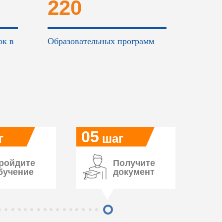
220
ок в
Образовательных программ
05
г
шаг
ройдите
Получите
бучение
документ