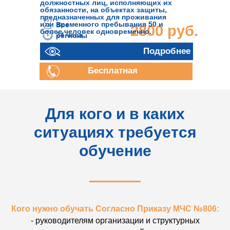
должностных лиц, исполняющих их
обязанности, на объектах защиты,
предназначенных для проживания
или временного пребывания 50 и
Все
2800 руб.
более человек одновременно.
24 часа
регионы
Подробнее
Бесплатная
консультация
Для кого и в каких
ситуациях требуется
обучение
Кого нужно обучать Согласно Приказу МЧС №806:
- руководителям организации и структурных