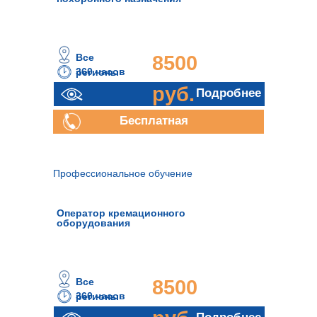
Все
8500
360 часов
регионы
руб.
Подробнее
Бесплатная
консультация
Профессиональное обучение
Оператор кремационного
оборудования
Все
8500
360 часов
регионы