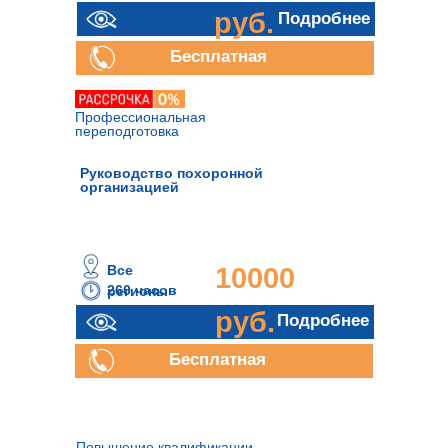
руб.
Подробнее
Бесплатная
консультация
Профессиональная
переподготовка
Руководство похоронной
организацией
Все
10000
260 часов
регионы
руб.
Подробнее
Бесплатная
консультация
Повышение квалификации