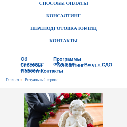
СПОСОБЫ ОПЛАТЫ
КОНСАЛТИНГ
ПЕРЕПОДГОТОВКА ЮРЛИЦ
КОНТАКТЫ
Об
Программы
институте
обучения
Вход в СДО
Способы
Консалтинг
оплаты
Новости
Контакты
Главная
»
Ритуальный сервис