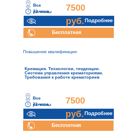
Все
7500
72 часа
регионы
руб.
Подробнее
Бесплатная
консультация
Повышение квалификации
Кремация. Технологии, тенденции.
Система управления крематориями.
Требования к работе крематориев
Все
7500
72 часа
регионы
руб.
Подробнее
Бесплатная
консультация