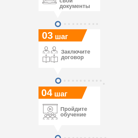
свои
документы
03
шаг
Заключите
договор
04
шаг
Пройдите
обучение