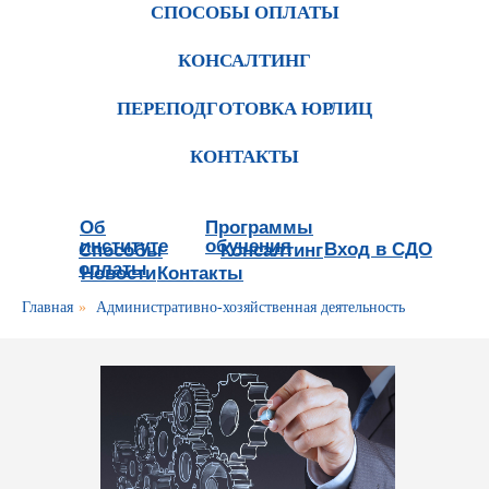
СПОСОБЫ ОПЛАТЫ
КОНСАЛТИНГ
ПЕРЕПОДГОТОВКА ЮРЛИЦ
КОНТАКТЫ
Об
Программы
институте
обучения
Вход в СДО
Способы
Консалтинг
оплаты
Новости
Контакты
Главная
»
Административно-хозяйственная деятельность