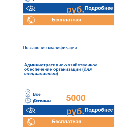
руб.
Подробнее
Бесплатная
консультация
Повышение квалификации
Административно-хозяйственное
обеспечение организации (
для
специалистов
)
Все
5000
72 часа
регионы
руб.
Подробнее
Бесплатная
консультация