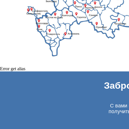
Error get alias
Забр
С вами 
получит