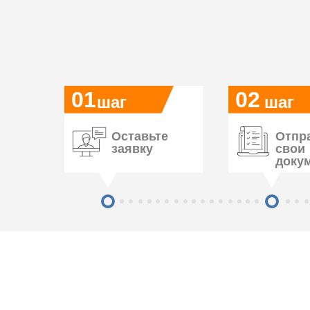
01
02
шаг
шаг
Оставьте
Отпр
заявку
свои
доку