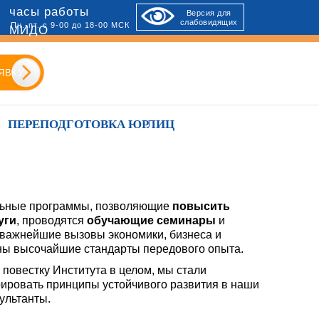
часы работы
Версия для
слабовидящих
Пн.-пт. с 9-00 до 18-00 МСК
МИДО
ЯВКУ
ПЕРЕПОДГОТОВКА ЮРЛИЦ
льные программы, позволяющие
повысить
уги
, проводятся
обучающие семинары
и
 важнейшие вызовы экономики, бизнеса и
ны высочайшие стандарты передового опыта.
повестку Института в целом, мы стали
ировать принципы устойчивого развития в наши
ультанты.