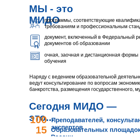
МЫ - это
МИДО
программы, соответствующие квалифи
требованиям и профессиональным стан
документ, включенный в Федеральный р
документов об образовании
очная, заочная и дистанционная формы
обучения
Наряду с ведением образовательной деятель
ведут консультирование по вопросам экономик
банкротства, размещения государственного, му
Сегодня МИДО —
это...
100
Преподавателей, консульта
экспертов
15
Образовательных площадок 
России