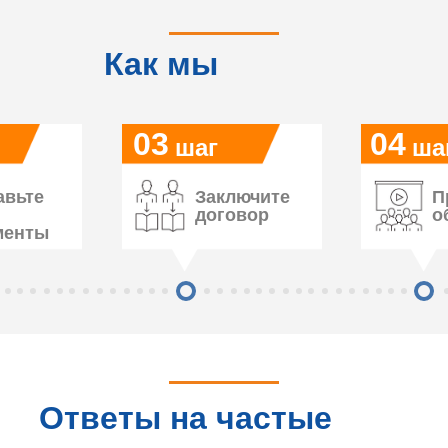
Как мы
работаем
03
04
шаг
ша
авьте
Заключите
П
договор
о
менты
Ответы на частые