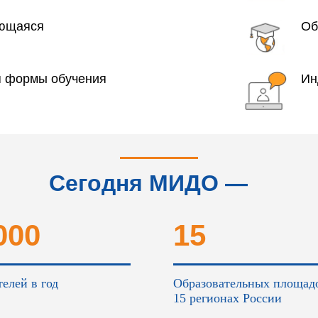
яющаяся
Об
я формы обучения
Ин
Сегодня МИДО —
это...
000
15
елей в год
Образовательных площад
15 регионах России