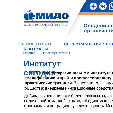
Сведения 
организац
ОБ ИНСТИТУТЕ
ПРОГРАММЫ ОБУЧЕН
КОНТАКТЫ
Главная
»
Институт сегодня
Институт
сегодня
С 2005 года в
Межрегиональном институте 
квалификацию
и пройти
профессиональную
практические тренинги
. За все эти годы н
общества; внедрены инновационные средства
Добиваясь решения все более сложных задач, 
сплоченной командой –командой единомышлен
программы и операционную деятельность. Мы –