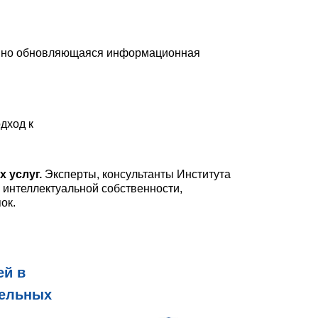
янно обновляющаяся информационная
дход к
х услуг
.
Эксперты, консультанты Института
 интеллектуальной собственности,
ок.
ей в
тельных