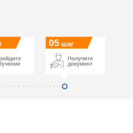
05
г
шаг
ройдите
Получите
бучение
документ