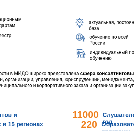
кационным
актуальная, посто
дартам
база
еестр
обучение по всей
России
индивидуальный по
обучению
ности в МИДО широко представлена
сфера консалтинговы
и, организации, управления, юриспруденции, менеджмента,
ниципального и корпоративного заказа и организации закуп
11000
нтов и
Слушател
год
220
в 15 регионах
Образова
программ