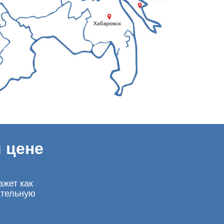
 цене
ажет как
ательную